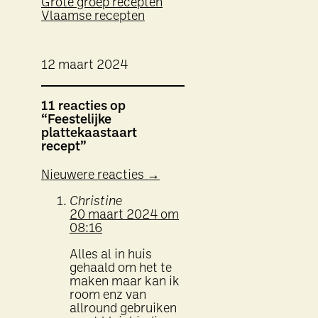
Grote groep recepten
Vlaamse recepten
12 maart 2024
11 reacties op
“Feestelijke
plattekaastaart
recept”
Reactie
Nieuwere reacties →
navigatie
Christine
20 maart 2024 om
08:16
Alles al in huis
gehaald om het te
maken maar kan ik
room enz van
allround gebruiken