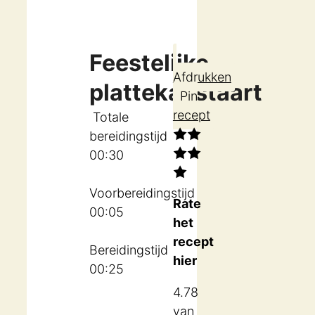
Feestelijke
Afdrukken
plattekaastaart
Pin
recept
Totale
bereidingstijd
uur
minuten
00
:
30
Voorbereidingstijd
Rate
uur
minuten
00
:
05
het
recept
Bereidingstijd
hier
uur
minuten
00
:
25
4.78
van