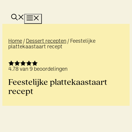
Ga
naar
de
Menu
inhoud
Home
/
Dessert recepten
/
Feestelijke
plattekaastaart recept
4.78
van
9
beoordelingen
Feestelijke plattekaastaart
recept