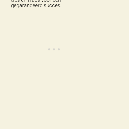
tips en trucs voor een
gegarandeerd succes.