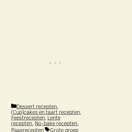
Categorieën
Dessert recepten
,
(Cup)cakes en taart recepten
,
Feestrecepten
,
Lente
recepten
,
No-bake recepten
,
Tags
Paasrecepten
Grote groep