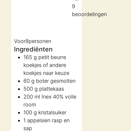
9
beoordelingen
Voor
8
personen
Ingrediënten
165
g
petit beurre
koekjes
of andere
koekjes naar keuze
60
g
boter
gesmolten
500
g
plattekaas
200
ml
Inex 40% volle
room
100
g
kristalsuiker
1
appelsien
rasp en
sap